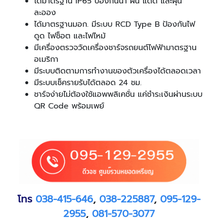
ได้มาตรฐาน IP65 ป้องกันน้ำ ฝน แดด และฝุ่น
ละออง
ได้มาตรฐานมอก. มีระบบ RCD Type B ป้องกันไฟ
ดูด ไฟช็อต และไฟไหม้
มีเครื่องตรวจวัดเครื่องชาร์จรถยนต์ไฟฟ้ามาตรฐาน
อเมริกา
มีระบบติดตามการทำงานของตัวเครื่องได้ตลอดเวลา
มีระบบเช็ครายรับได้ตลอด 24 ชม.
ชาร์จง่ายไม่ต้องใช้แอพพลิเคชั่น แค่ชำระเงินผ่านระบบ
QR Code พร้อมเพย์
โทร
038-
415
-
646
,
038-225887
,
095-129-
2
955
,
081-570-3077