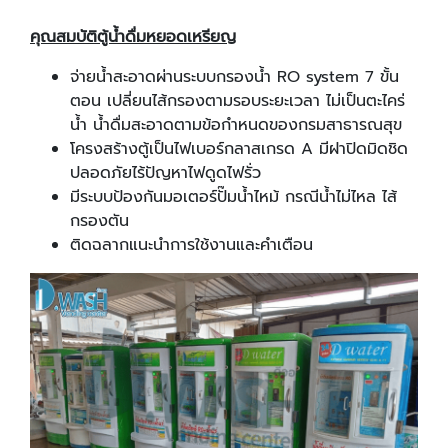
คุณสมบัติตู้น้ำดื่มหยอดเหรียญ
จ่ายน้ำสะอาดผ่านระบบกรองน้ำ RO system 7 ขั้น
ตอน เปลี่ยนไส้กรองตามรอบระยะเวลา ไม่เป็นตะไคร่
น้ำ น้ำดื่มสะอาดตามข้อกำหนดของกรมสาธารณสุข
โครงสร้างตู้เป็นไฟเบอร์กลาสเกรด A มีฝาปิดมิดชิด
ปลอดภัยไร้ปัญหาไฟดูดไฟรั่ว
มีระบบป้องกันมอเตอร์ปั๊มน้ำไหม้ กรณีน้ำไม่ไหล ไส้
กรองตัน
ติดฉลากแนะนำการใช้งานและคำเตือน