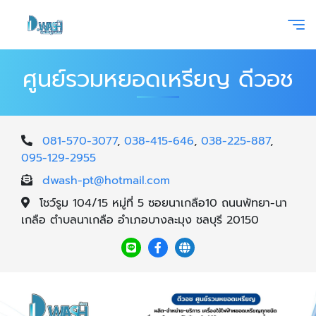
ศูนย์รวมหยอดเหรียญ ดีวอช
081-570-3077
,
038-415-646
,
038-225-887
,
095-129-2955
dwash-pt@hotmail.com
โชว์รูม 104/15 หมู่ที่ 5 ซอยนาเกลือ10 ถนนพัทยา-นา
เกลือ ตำบลนาเกลือ อำเภอบางละมุง ชลบุรี 20150