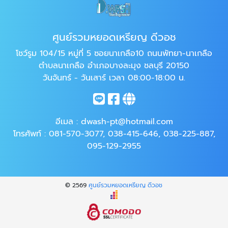
ศูนย์รวมหยอดเหรียญ ดีวอช
โชว์รูม 104/15 หมู่ที่ 5 ซอยนาเกลือ10 ถนนพัทยา-นาเกลือ
ตำบลนาเกลือ อำเภอบางละมุง ชลบุรี 20150
วันจันทร์ - วันเสาร์ เวลา 08:00-18:00 น.
อีเมล :
dwash-pt@hotmail.com
โทรศัพท์ :
081-570-3077
,
038-415-646
,
038-225-887
,
095-129-2955
© 2569
ศูนย์รวมหยอดเหรียญ ดีวอช