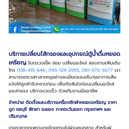
บริการเปลี่ยนไส้กรองและอุปกรณ์ตู้น้ำดื่มหยอด
เหรียญ
รับตรวจเช็ค ซ่อม เปลี่ยนอะไหล่ สอบถามเพิ่มเติม
โทร
038-415-646
,
095-129-2955
,
081-570-3077
เรา
สามารถตรวจหาสาเหตุอย่างละเอียดและอธิบายอาการเสีย
แจ้งให้ลูกค้ารับทราบก่อน เพื่อตัดสินใจก่อนเปลี่ยนอะไหล่
และค่าแรง บริการรวดเร็ว ด้วยทีมงานมืออาชีพ
จำหน่าย ติดตั้งและบริการเครื่องซักผ้าหยอดเหรียญ ราคา
ถูก ชลบุรี พัทยา ระยอง ภาคตะวันออก กรุงเทพฯ และ
ปริมณฑล
ขายราคาถูกเพราะขายโดยตรงไม่ผ่านคนกลาง สำหรับผู้